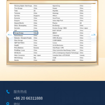
2025年度中国电力优质工程
安徽省企业技术中心
安徽省企业研发中心
博士后科研工作站（博士后创新实践基地）
芜湖市储能与动力电池公共研发平台
中国储能行业TOP50
知识产权管理体系认证
实验室CNAS认可
高新技术企业
电科院等级证书
服务热线
2023年度最佳储能电池供应商
+86 20 66311888
地址