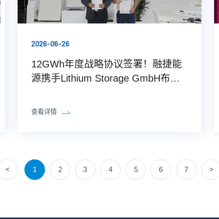
2026-06-26
12GWh年度战略协议签署！融捷能
源携手Lithium Storage GmbH布局
欧洲储能市场
查看详情
<
1
2
3
4
5
6
7
>