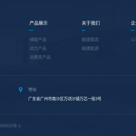
产品展示
关于我们
企
储能产品
融捷集团
公
动力产品
融捷能源
消费类产品
地址
广东省广州市南沙区万顷沙镇万芯一街3号
09033号-1