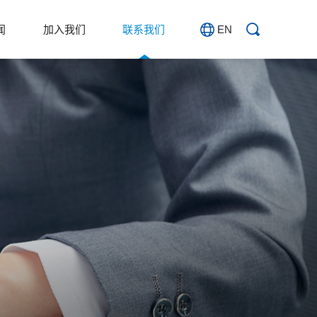
EN
闻
加入我们
联系我们