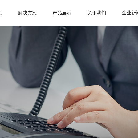
页
解决方案
产品展示
关于我们
企业新