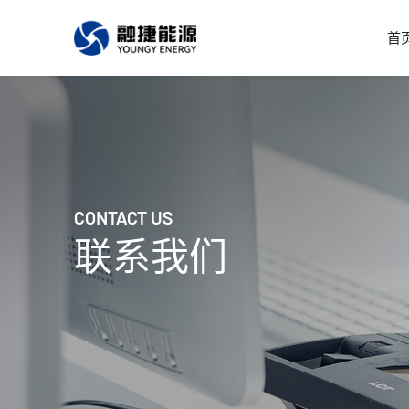
首
CONTACT US
联系我们