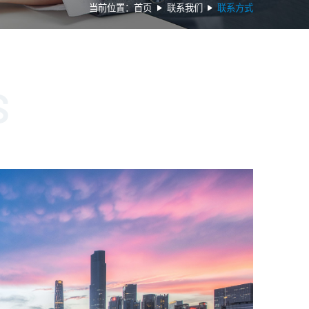
当前位置：
首页
联系我们
联系方式
S