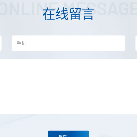
ONLINE MESSAG
在线留言
手机