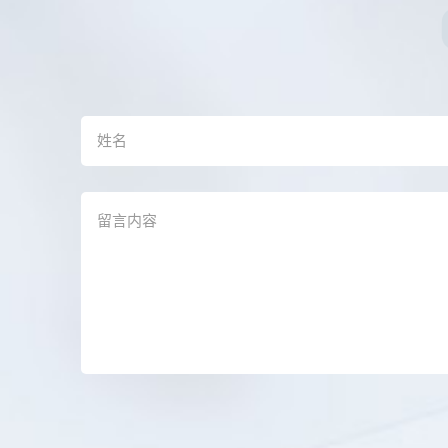
姓名
留言内容