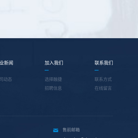
业新闻
加入我们
联系我们
司动态
选择融捷
联系方式
招聘信息
在线留言
售前邮箱